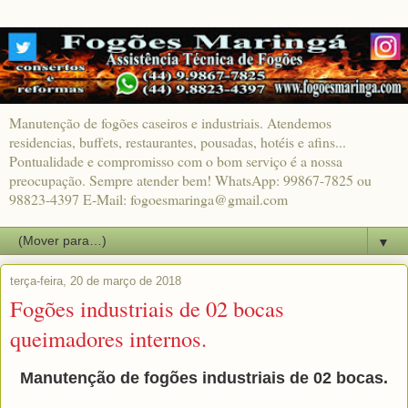
Manutenção de fogões caseiros e industriais. Atendemos
residencias, buffets, restaurantes, pousadas, hotéis e afins...
Pontualidade e compromisso com o bom serviço é a nossa
preocupação. Sempre atender bem! WhatsApp: 99867-7825 ou
98823-4397 E-Mail: fogoesmaringa@gmail.com
▼
terça-feira, 20 de março de 2018
Fogões industriais de 02 bocas
queimadores internos.
Manutenção de fogões industriais de 02 bocas.