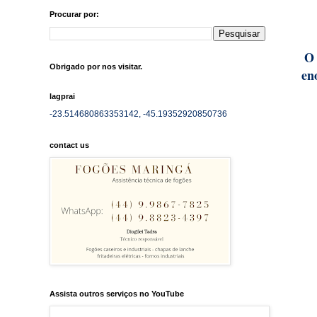
Procurar por:
O 
Obrigado por nos visitar.
en
lagprai
-23.514680863353142, -45.19352920850736
contact us
Assista outros serviços no YouTube