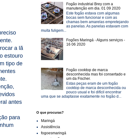
Fogão industrial Brey com a
manutenção em dia. 01 09 2020
Este fogão estava com algumas
bocas sem funcionar e com as
chamas bem amarelas empretejando
as panelas. As panelas estavam com
muita fuligem...
preciso
ente.
Fogões Maringá - Alguns serviços -
16 06 2020
rocar a lã
o estouro
m tipo de
Fogão cooktop de marca
nentes
desconhecida mas foi consertado e
te.
um da Fischer.
Estas peças eram de um fogão
enção,
cooktop de marca desconhecida ou
pouco usual e foi difícil encontrar
evidos
uma que se adaptasse exatamente no fogão d...
ral antes
O que procuras?
ção para
Maringá
nenhum
Assistência
fogoesmaringá