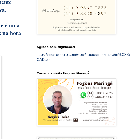
mente
ava.
te é uma
s na hora
Agindo com dignidade:
https://sites.google.com/view/aquiquinoismora/in%C3%
CADcio
Cartão de visita Fogões Maringá