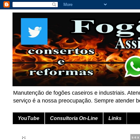
Manutenção de fogões caseiros e industriais. Aten
serviço é a nossa preocupação. Sempre atender
YouTube
Consultoria On-Line
Links
;-;
sex