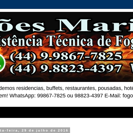
demos residencias, buffets, restaurantes, pousadas, ho
 bem! WhatsApp: 99867-7825 ou 98823-4397 E-Mail: fo
ta-feira, 29 de julho de 2016