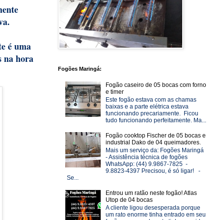
mente
ava.
te é uma
s na hora
Fogões Maringá:
Fogão caseiro de 05 bocas com forno
e timer
Este fogão estava com as chamas
baixas e a parte elétrica estava
funcionando precariamente. Ficou
tudo funcionando perfeitamente. Ma...
Fogão cooktop Fischer de 05 bocas e
industrial Dako de 04 queimadores.
Mais um serviço da: Fogões Maringá
- Assistência técnica de fogões
WhatsApp: (44) 9.9867-7825 -
9.8823-4397 Precisou, é só ligar! -
Se...
Entrou um ratão neste fogão! Atlas
Utop de 04 bocas
A cliente ligou desesperada porque
um rato enorme tinha entrado em seu