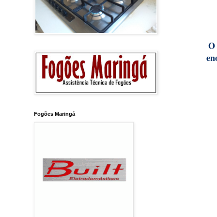
O 
en
Fogões Maringá