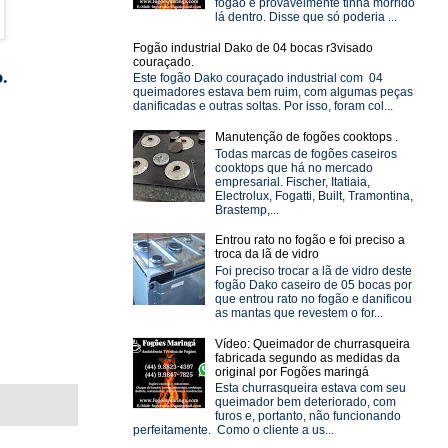
fogão e provavelmente tinha morrido
lá dentro. Disse que só poderia ...
Fogão industrial Dako de 04 bocas r3visado
couraçado.
o.
Este fogão Dako couraçado industrial com 04
queimadores estava bem ruim, com algumas peças
danificadas e outras soltas. Por isso, foram col...
Manutenção de fogões cooktops .
Todas marcas de fogões caseiros
cooktops que há no mercado
empresarial. Fischer, Itatiaia,
Electrolux, Fogatti, Built, Tramontina,
Brastemp,...
Entrou rato no fogão e foi preciso a
troca da lã de vidro
Foi preciso trocar a lã de vidro deste
fogão Dako caseiro de 05 bocas por
que entrou rato no fogão e danificou
as mantas que revestem o for...
Vídeo: Queimador de churrasqueira
fabricada segundo as medidas da
original por Fogões maringá
Esta churrasqueira estava com seu
queimador bem deteriorado, com
furos e, portanto, não funcionando
perfeitamente. Como o cliente a us...