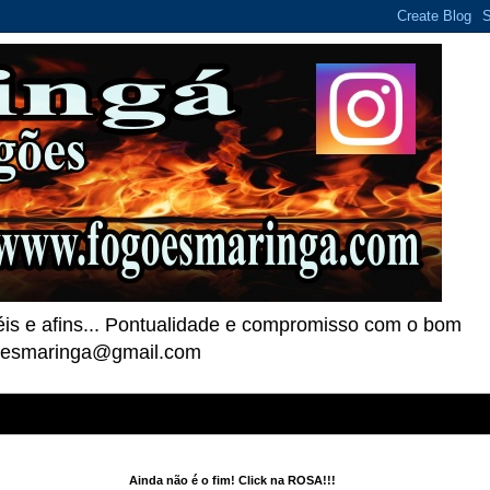
téis e afins... Pontualidade e compromisso com o bom
goesmaringa@gmail.com
Ainda não é o fim! Click na ROSA!!!