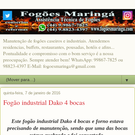
Manutenção de fogões caseiros e industriais. Atendemos
residencias, buffets, restaurantes, pousadas, hotéis e afins...
Pontualidade e compromisso com o bom serviço é a nossa
preocupação. Sempre atender bem! WhatsApp: 99867-7825 ou
98823-4397 E-Mail: fogoesmaringa@gmail.com
▼
quinta-feira, 7 de janeiro de 2016
Fogão industrial Dako 4 bocas
Este fogão industrial Dako 4 bocas e forno estava
precisando de manutenção, sendo que uma das bocas
estava quebrada e foi consertada.