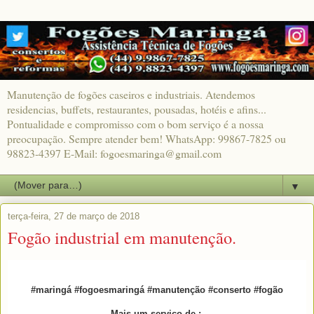
Manutenção de fogões caseiros e industriais. Atendemos
residencias, buffets, restaurantes, pousadas, hotéis e afins...
Pontualidade e compromisso com o bom serviço é a nossa
preocupação. Sempre atender bem! WhatsApp: 99867-7825 ou
98823-4397 E-Mail: fogoesmaringa@gmail.com
▼
terça-feira, 27 de março de 2018
Fogão industrial em manutenção.
#maringá #fogoesmaringá #manutenção #conserto #fogão
Mais um serviço de :