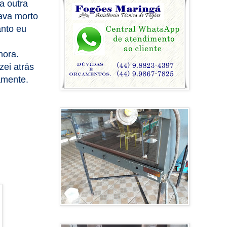
a outra
tava morto
anto eu
 hora.
zei atrás
amente.