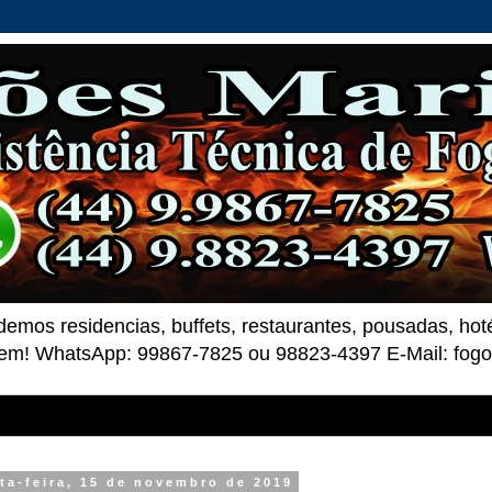
demos residencias, buffets, restaurantes, pousadas, ho
 bem! WhatsApp: 99867-7825 ou 98823-4397 E-Mail: fo
ta-feira, 15 de novembro de 2019