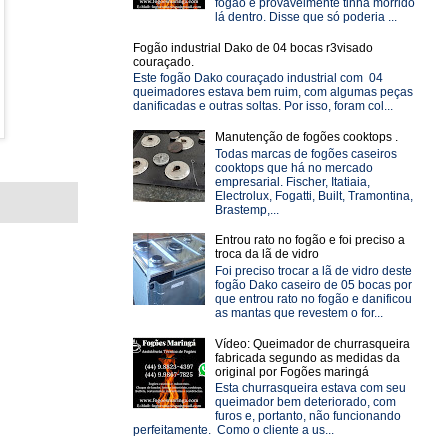
fogão e provavelmente tinha morrido
lá dentro. Disse que só poderia ...
Fogão industrial Dako de 04 bocas r3visado
couraçado.
Este fogão Dako couraçado industrial com 04
queimadores estava bem ruim, com algumas peças
danificadas e outras soltas. Por isso, foram col...
Manutenção de fogões cooktops .
Todas marcas de fogões caseiros
cooktops que há no mercado
empresarial. Fischer, Itatiaia,
Electrolux, Fogatti, Built, Tramontina,
Brastemp,...
Entrou rato no fogão e foi preciso a
troca da lã de vidro
Foi preciso trocar a lã de vidro deste
fogão Dako caseiro de 05 bocas por
que entrou rato no fogão e danificou
as mantas que revestem o for...
Vídeo: Queimador de churrasqueira
fabricada segundo as medidas da
original por Fogões maringá
Esta churrasqueira estava com seu
queimador bem deteriorado, com
furos e, portanto, não funcionando
perfeitamente. Como o cliente a us...