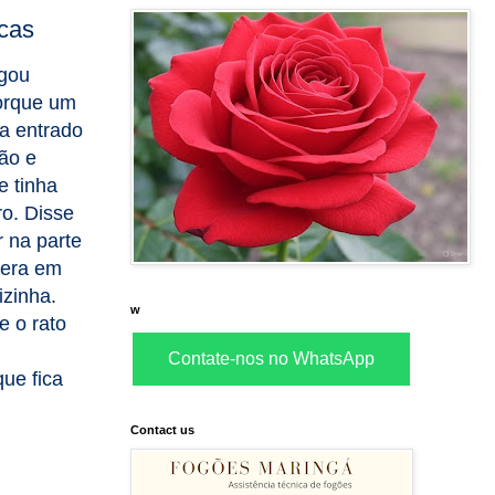
ocas
igou
orque um
ha entrado
ão e
e tinha
ro. Disse
r na parte
 era em
izinha.
w
e o rato
Contate-nos no WhatsApp
ue fica
Contact us