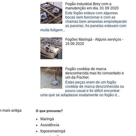
Fogão industrial Brey com a
manutenção em dia. 01 09 2020
Este fogão estava com algumas
bocas sem funcionar e com as
chamas bem amarelas empretejando
as panelas. As panelas estavam com
muita fuligem...
Fogões Maringá - Alguns serviços -
16 06 2020
Fogão cooktop de marca
desconhecida mas foi consertado e
um da Fischer.
Estas peças eram de um fogão
cooktop de marca desconhecida ou
pouco usual e foi difícil encontrar
uma que se adaptasse exatamente no fogão d...
 mais antiga
O que procuras?
Maringá
Assistência
fogoesmaringá