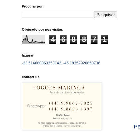
Procurar por:
Obrigado por nos visitar.
4
6
8
8
7
1
lagprai
-23.514680863353142, -45.19352920850736
contact us
Pe