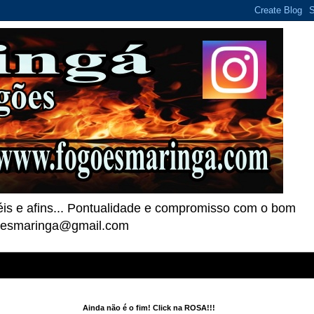
téis e afins... Pontualidade e compromisso com o bom
goesmaringa@gmail.com
Ainda não é o fim! Click na ROSA!!!