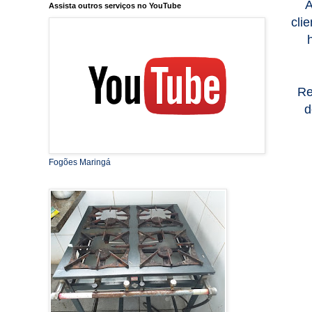
A
Assista outros serviços no YouTube
cli
Re
d
Fogões Maringá