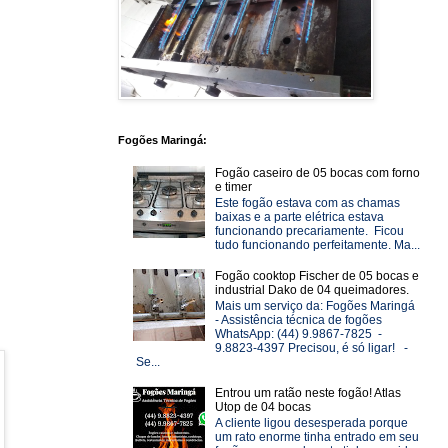
Fogões Maringá:
Fogão caseiro de 05 bocas com forno
e timer
Este fogão estava com as chamas
baixas e a parte elétrica estava
funcionando precariamente. Ficou
tudo funcionando perfeitamente. Ma...
Fogão cooktop Fischer de 05 bocas e
industrial Dako de 04 queimadores.
Mais um serviço da: Fogões Maringá
- Assistência técnica de fogões
WhatsApp: (44) 9.9867-7825 -
9.8823-4397 Precisou, é só ligar! -
Se...
Entrou um ratão neste fogão! Atlas
Utop de 04 bocas
A cliente ligou desesperada porque
um rato enorme tinha entrado em seu