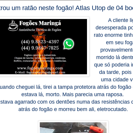
rou um ratão neste fogão! Atlas Utop de 04 b
A cliente l
desesperada p
rato enorme tin
em seu fog
provavelment
morrido lá dent
que só poderia i
da tarde, pois
uma cidade v
uando cheguei lá, tirei a tampa protetora atrás do fogão 
estava lá, morto. Mais parecia uma raposa.
stava agarrado com os dentões numa das resistências q
atrás do fogão e morreu bem ali, eletrocutado.