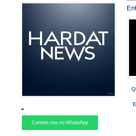
Ent
Q
E
w
Contate-nos no WhatsApp