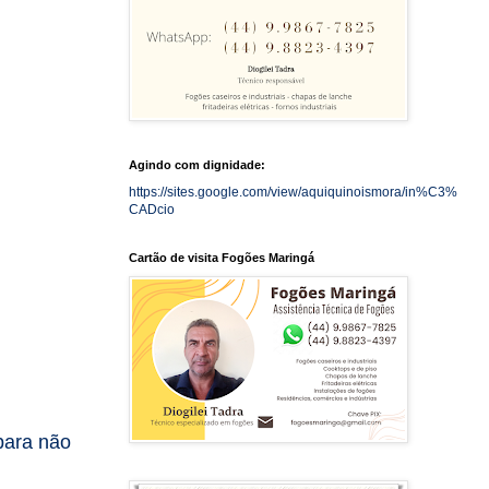
Agindo com dignidade:
https://sites.google.com/view/aquiquinoismora/in%C3%
CADcio
Cartão de visita Fogões Maringá
 para não