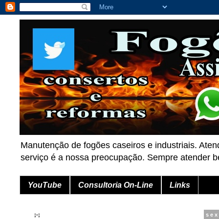
Manutenção de fogões caseiros e industriais. Aten
serviço é a nossa preocupação. Sempre atender
YouTube
Consultoria On-Line
Links
;-;
sex