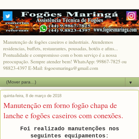
Manutenção de fogões caseiros e industriais. Atendemos
residencias, buffets, restaurantes, pousadas, hotéis e afins...
Pontualidade e compromisso com o bom serviço é a nossa
preocupação. Sempre atender bem! WhatsApp: 99867-7825 ou
98823-4397 E-Mail: fogoesmaringa@gmail.com
▼
quinta-feira, 8 de março de 2018
Manutenção em forno fogão chapa de
lanche e fogões caseiros com conexões.
Foi realizado manutenções nos
seguintes equipamentos: