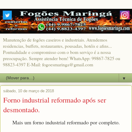
Manutenção de fogões caseiros e industriais. Atendemos
residencias, buffets, restaurantes, pousadas, hotéis e afins...
Pontualidade e compromisso com o bom serviço é a nossa
preocupação. Sempre atender bem! WhatsApp: 99867-7825 ou
98823-4397 E-Mail: fogoesmaringa@gmail.com
▼
sábado, 10 de março de 2018
Forno industrial reformado após ser
desmontado.
Mais um forno industrial reformado por completo.