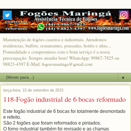
Manutenção de fogões caseiros e industriais. Atendemos
residencias, buffets, restaurantes, pousadas, hotéis e afins...
Pontualidade e compromisso com o bom serviço é a nossa
preocupação. Sempre atender bem! WhatsApp: 99867-7825 ou
98823-4397 E-Mail: fogoesmaringa@gmail.com
▼
terça-feira, 15 de setembro de 2015
118-Fogão industrial de 6 bocas reformado
Este fogão industrial de 6 bocas foi totalmente desmontado
e refeito.
São 2 fogões que foram reformados e pintados.
O forno industrial também foi revisado e as chamas