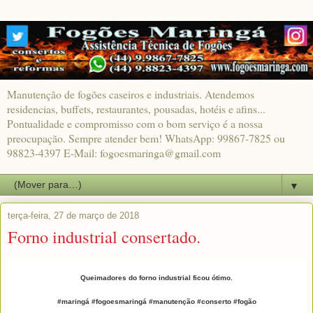
Manutenção de fogões caseiros e industriais. Atendemos
residencias, buffets, restaurantes, pousadas, hotéis e afins...
Pontualidade e compromisso com o bom serviço é a nossa
preocupação. Sempre atender bem! WhatsApp: 99867-7825 ou
98823-4397 E-Mail: fogoesmaringa@gmail.com
▼
terça-feira, 27 de março de 2018
Forno industrial consertado.
Queimadores do forno industrial ficou ótimo.
#maringá #fogoesmaringá #manutenção #conserto #fogão