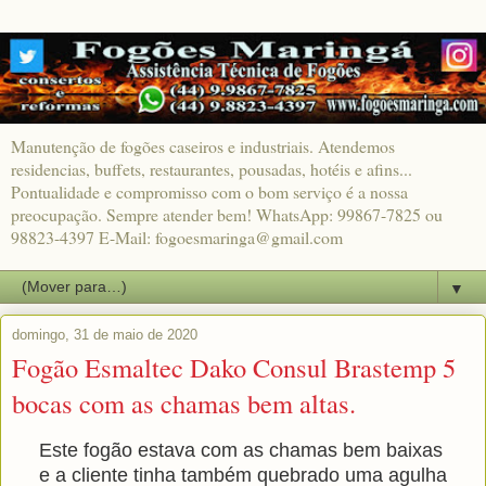
Manutenção de fogões caseiros e industriais. Atendemos
residencias, buffets, restaurantes, pousadas, hotéis e afins...
Pontualidade e compromisso com o bom serviço é a nossa
preocupação. Sempre atender bem! WhatsApp: 99867-7825 ou
98823-4397 E-Mail: fogoesmaringa@gmail.com
▼
domingo, 31 de maio de 2020
Fogão Esmaltec Dako Consul Brastemp 5
bocas com as chamas bem altas.
Este fogão estava com as chamas bem baixas
e a cliente tinha também quebrado uma agulha