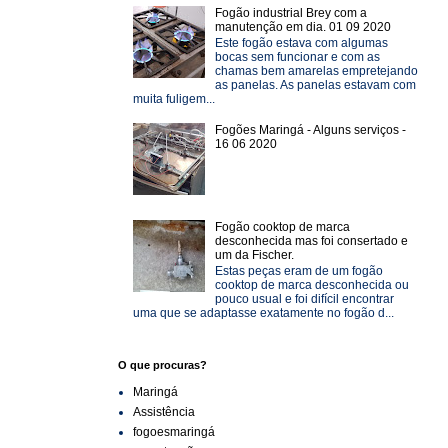
Fogão industrial Brey com a
manutenção em dia. 01 09 2020
Este fogão estava com algumas
bocas sem funcionar e com as
chamas bem amarelas empretejando
as panelas. As panelas estavam com
muita fuligem...
Fogões Maringá - Alguns serviços -
16 06 2020
Fogão cooktop de marca
desconhecida mas foi consertado e
um da Fischer.
Estas peças eram de um fogão
cooktop de marca desconhecida ou
pouco usual e foi difícil encontrar
uma que se adaptasse exatamente no fogão d...
O que procuras?
Maringá
Assistência
fogoesmaringá