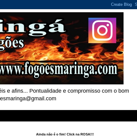
téis e afins... Pontualidade e compromisso com o bom
goesmaringa@gmail.com
Ainda não é o fim! Click na ROSA!!!