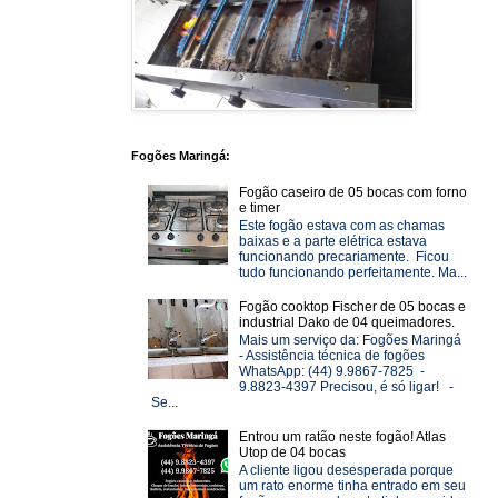
Fogões Maringá:
Fogão caseiro de 05 bocas com forno
e timer
Este fogão estava com as chamas
baixas e a parte elétrica estava
funcionando precariamente. Ficou
tudo funcionando perfeitamente. Ma...
Fogão cooktop Fischer de 05 bocas e
industrial Dako de 04 queimadores.
Mais um serviço da: Fogões Maringá
- Assistência técnica de fogões
WhatsApp: (44) 9.9867-7825 -
9.8823-4397 Precisou, é só ligar! -
Se...
Entrou um ratão neste fogão! Atlas
Utop de 04 bocas
A cliente ligou desesperada porque
um rato enorme tinha entrado em seu