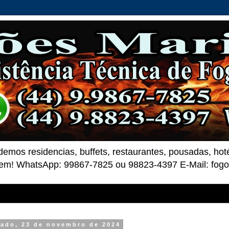
demos residencias, buffets, restaurantes, pousadas, ho
 bem! WhatsApp: 99867-7825 ou 98823-4397 E-Mail: fo
ado, 23 de novembro de 2024