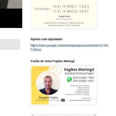
Agindo com dignidade:
https://sites.google.com/view/aquiquinoismora/in%C3%
CADcio
Cartão de visita Fogões Maringá