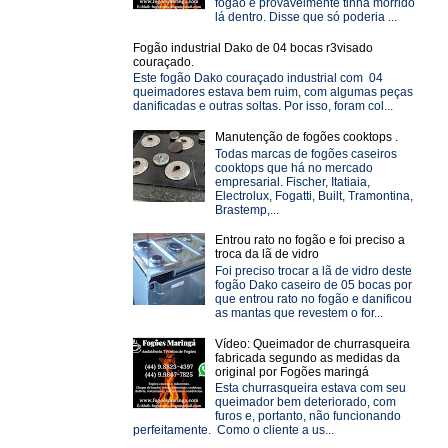
fogão e provavelmente tinha morrido
lá dentro. Disse que só poderia ...
Fogão industrial Dako de 04 bocas r3visado
couraçado.
Este fogão Dako couraçado industrial com 04
queimadores estava bem ruim, com algumas peças
danificadas e outras soltas. Por isso, foram col...
Manutenção de fogões cooktops .
Todas marcas de fogões caseiros
cooktops que há no mercado
empresarial. Fischer, Itatiaia,
Electrolux, Fogatti, Built, Tramontina,
Brastemp,...
Entrou rato no fogão e foi preciso a
troca da lã de vidro
Foi preciso trocar a lã de vidro deste
fogão Dako caseiro de 05 bocas por
que entrou rato no fogão e danificou
as mantas que revestem o for...
Vídeo: Queimador de churrasqueira
fabricada segundo as medidas da
original por Fogões maringá
Esta churrasqueira estava com seu
queimador bem deteriorado, com
furos e, portanto, não funcionando
perfeitamente. Como o cliente a us...