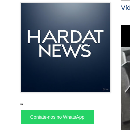
Ví
w
Contate-nos no WhatsApp