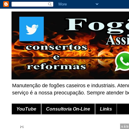
Manutenção de fogões caseiros e industriais. Aten
serviço é a nossa preocupação. Sempre atender
YouTube
Consultoria On-Line
Links
;-;
sáb