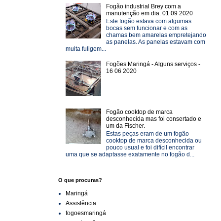
Fogão industrial Brey com a
manutenção em dia. 01 09 2020
Este fogão estava com algumas
bocas sem funcionar e com as
chamas bem amarelas empretejando
as panelas. As panelas estavam com
muita fuligem...
Fogões Maringá - Alguns serviços -
16 06 2020
Fogão cooktop de marca
desconhecida mas foi consertado e
um da Fischer.
Estas peças eram de um fogão
cooktop de marca desconhecida ou
pouco usual e foi difícil encontrar
uma que se adaptasse exatamente no fogão d...
O que procuras?
Maringá
Assistência
fogoesmaringá