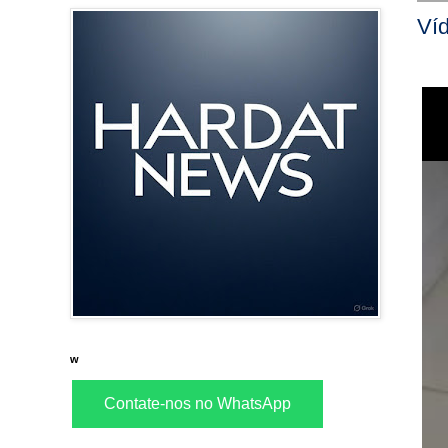
Ví
w
Contate-nos no WhatsApp