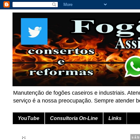
Manutenção de fogões caseiros e industriais. Aten
serviço é a nossa preocupação. Sempre atender
YouTube
Consultoria On-Line
Links
;-;
sáb