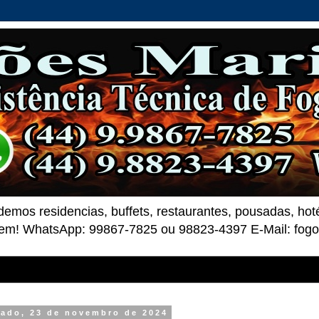
demos residencias, buffets, restaurantes, pousadas, ho
 bem! WhatsApp: 99867-7825 ou 98823-4397 E-Mail: fo
ado, 23 de novembro de 2024