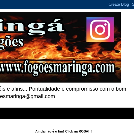
téis e afins... Pontualidade e compromisso com o bom
goesmaringa@gmail.com
Ainda não é o fim! Click na ROSA!!!