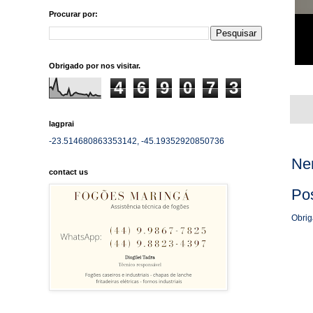
Procurar por:
Obrigado por nos visitar.
4
6
9
0
7
3
lagprai
-23.514680863353142, -45.19352920850736
Ne
contact us
Po
Obrig