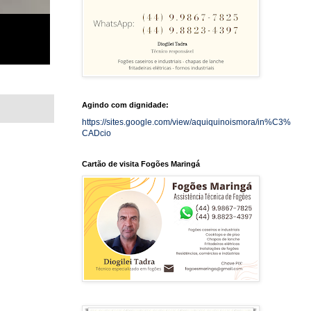
Agindo com dignidade:
https://sites.google.com/view/aquiquinoismora/in%C3%
CADcio
Cartão de visita Fogões Maringá