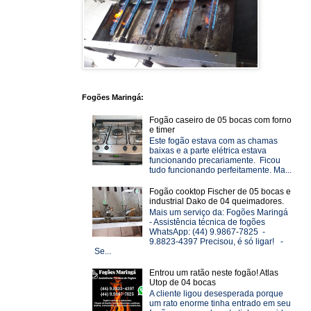
Fogões Maringá:
Fogão caseiro de 05 bocas com forno
e timer
Este fogão estava com as chamas
baixas e a parte elétrica estava
funcionando precariamente. Ficou
tudo funcionando perfeitamente. Ma...
Fogão cooktop Fischer de 05 bocas e
industrial Dako de 04 queimadores.
Mais um serviço da: Fogões Maringá
- Assistência técnica de fogões
WhatsApp: (44) 9.9867-7825 -
9.8823-4397 Precisou, é só ligar! -
Se...
Entrou um ratão neste fogão! Atlas
Utop de 04 bocas
A cliente ligou desesperada porque
um rato enorme tinha entrado em seu