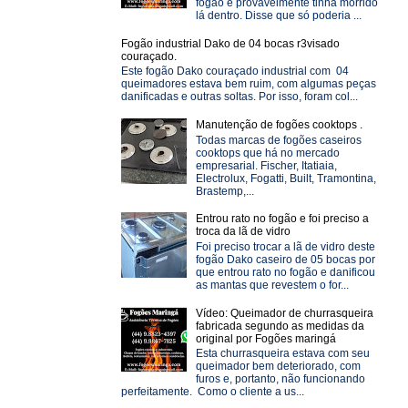
fogão e provavelmente tinha morrido
lá dentro. Disse que só poderia ...
Fogão industrial Dako de 04 bocas r3visado
couraçado.
Este fogão Dako couraçado industrial com 04
queimadores estava bem ruim, com algumas peças
danificadas e outras soltas. Por isso, foram col...
Manutenção de fogões cooktops .
Todas marcas de fogões caseiros
cooktops que há no mercado
empresarial. Fischer, Itatiaia,
Electrolux, Fogatti, Built, Tramontina,
Brastemp,...
Entrou rato no fogão e foi preciso a
troca da lã de vidro
Foi preciso trocar a lã de vidro deste
fogão Dako caseiro de 05 bocas por
que entrou rato no fogão e danificou
as mantas que revestem o for...
Vídeo: Queimador de churrasqueira
fabricada segundo as medidas da
original por Fogões maringá
Esta churrasqueira estava com seu
queimador bem deteriorado, com
furos e, portanto, não funcionando
perfeitamente. Como o cliente a us...