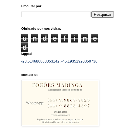
Procurar por:
Obrigado por nos visitar.
u
n
d
e
f
i
n
e
d
lagprai
-23.514680863353142, -45.19352920850736
contact us