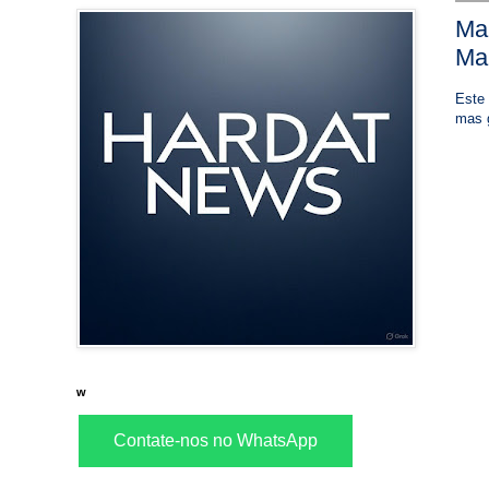
Ma
Ma
Este 
mas g
w
Contate-nos no WhatsApp