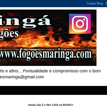
téis e afins... Pontualidade e compromisso com o bom
goesmaringa@gmail.com
Ainda não é o fim! Click na ROSA!!!