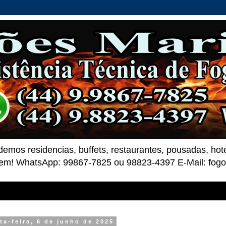
demos residencias, buffets, restaurantes, pousadas, ho
 bem! WhatsApp: 99867-7825 ou 98823-4397 E-Mail: fo
ta-feira, 6 de junho de 2025