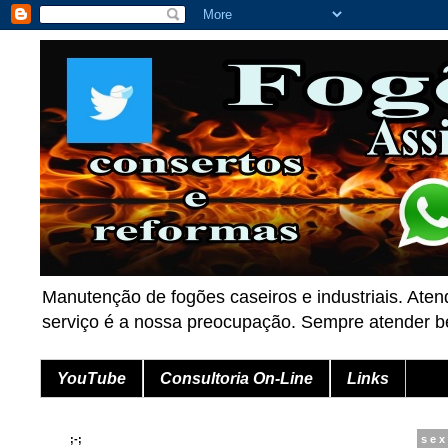
Manutenção de fogões caseiros e industriais. Aten
serviço é a nossa preocupação. Sempre atender
YouTube
Consultoria On-Line
Links
;-;
sex