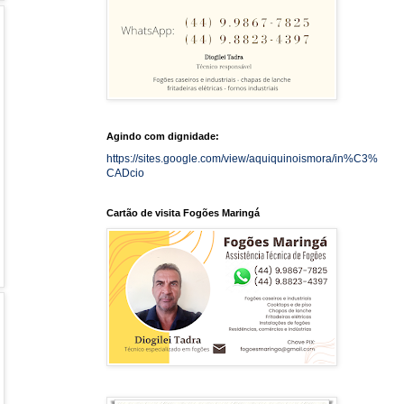
Agindo com dignidade:
https://sites.google.com/view/aquiquinoismora/in%C3%
CADcio
Cartão de visita Fogões Maringá