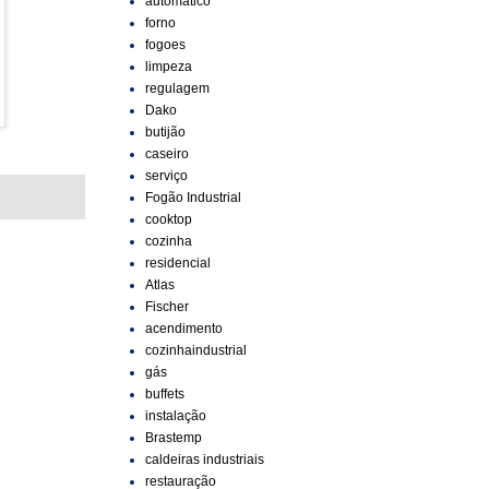
automático
forno
fogoes
limpeza
regulagem
Dako
butijão
caseiro
serviço
Fogão Industrial
cooktop
cozinha
residencial
Atlas
Fischer
acendimento
cozinhaindustrial
gás
buffets
instalação
Brastemp
caldeiras industriais
restauração