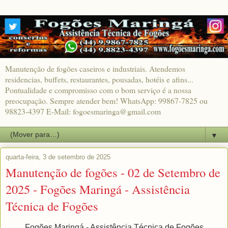
Manutenção de fogões caseiros e industriais. Atendemos
residencias, buffets, restaurantes, pousadas, hotéis e afins...
Pontualidade e compromisso com o bom serviço é a nossa
preocupação. Sempre atender bem! WhatsApp: 99867-7825 ou
98823-4397 E-Mail: fogoesmaringa@gmail.com
▼
quarta-feira, 3 de setembro de 2025
Manutenção de fogões - 02 de Setembro de
2025 - Fogões Maringá - Assistência
Técnica de Fogões
Fogões Maringá - Assistência Técnica de Fogões