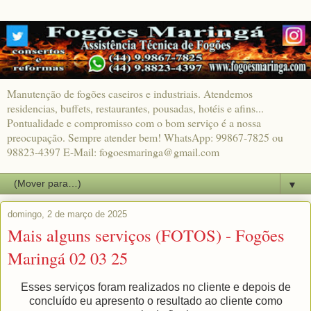
Manutenção de fogões caseiros e industriais. Atendemos
residencias, buffets, restaurantes, pousadas, hotéis e afins...
Pontualidade e compromisso com o bom serviço é a nossa
preocupação. Sempre atender bem! WhatsApp: 99867-7825 ou
98823-4397 E-Mail: fogoesmaringa@gmail.com
▼
domingo, 2 de março de 2025
Mais alguns serviços (FOTOS) - Fogões
Maringá 02 03 25
Esses serviços foram realizados no cliente e depois de
concluído eu apresento o resultado ao cliente como