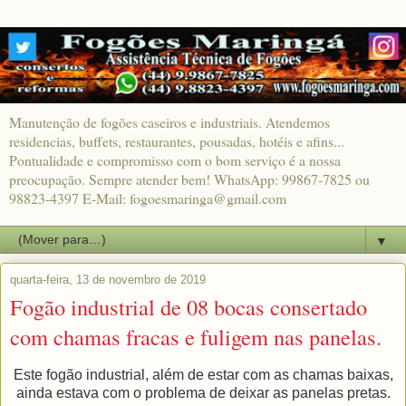
Manutenção de fogões caseiros e industriais. Atendemos
residencias, buffets, restaurantes, pousadas, hotéis e afins...
Pontualidade e compromisso com o bom serviço é a nossa
preocupação. Sempre atender bem! WhatsApp: 99867-7825 ou
98823-4397 E-Mail: fogoesmaringa@gmail.com
▼
quarta-feira, 13 de novembro de 2019
Fogão industrial de 08 bocas consertado
com chamas fracas e fuligem nas panelas.
Este fogão industrial, além de estar com as chamas baixas,
ainda estava com o problema de deixar as panelas pretas.