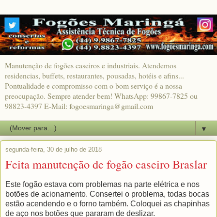
Manutenção de fogões caseiros e industriais. Atendemos
residencias, buffets, restaurantes, pousadas, hotéis e afins...
Pontualidade e compromisso com o bom serviço é a nossa
preocupação. Sempre atender bem! WhatsApp: 99867-7825 ou
98823-4397 E-Mail: fogoesmaringa@gmail.com
▼
segunda-feira, 30 de julho de 2018
Feita manutenção de fogão caseiro Braslar
Este fogão estava com problemas na parte elétrica e nos
botões de acionamento. Consertei o problema, todas bocas
estão acendendo e o forno também. Coloquei as chapinhas
de aço nos botões que pararam de deslizar.