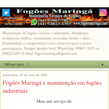
Manutenção de fogões caseiros e industriais. Atendemos
residencias, buffets, restaurantes, pousadas, hotéis e afins...
Pontualidade e compromisso com o bom serviço é a nossa
preocupação. Sempre atender bem! WhatsApp: 99867-7825 ou
98823-4397 E-Mail: fogoesmaringa@gmail.com
▼
sexta-feira, 25 de maio de 2018
Fogões Maringá e manutenção em fogões
industriais
Mais um serviço de: