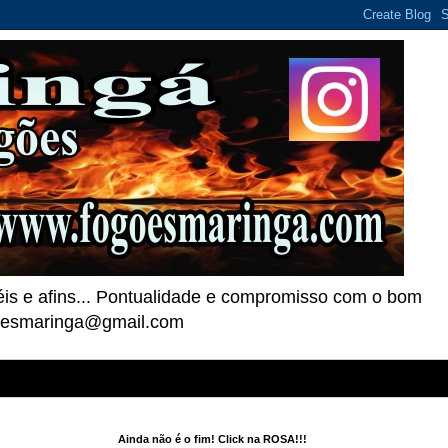
téis e afins... Pontualidade e compromisso com o bom
goesmaringa@gmail.com
Ainda não é o fim! Click na ROSA!!!