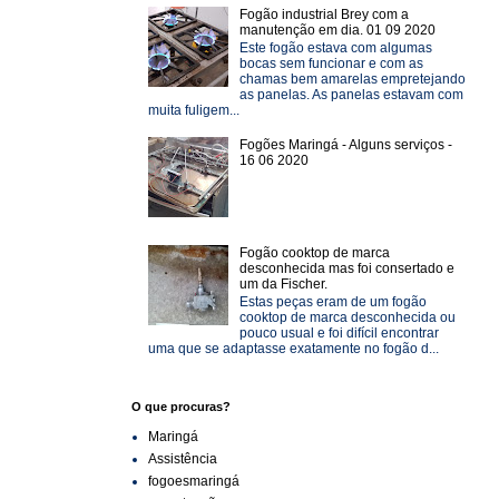
Fogão industrial Brey com a
manutenção em dia. 01 09 2020
Este fogão estava com algumas
bocas sem funcionar e com as
chamas bem amarelas empretejando
as panelas. As panelas estavam com
muita fuligem...
Fogões Maringá - Alguns serviços -
16 06 2020
Fogão cooktop de marca
desconhecida mas foi consertado e
um da Fischer.
Estas peças eram de um fogão
cooktop de marca desconhecida ou
pouco usual e foi difícil encontrar
uma que se adaptasse exatamente no fogão d...
O que procuras?
Maringá
Assistência
fogoesmaringá