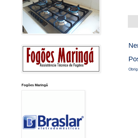
Ne
Po
Obrig
Fogões Maringá