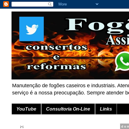
Manutenção de fogões caseiros e industriais. Aten
serviço é a nossa preocupação. Sempre atender
YouTube
Consultoria On-Line
Links
;-;
do