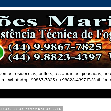
demos residencias, buffets, restaurantes, pousadas, ho
 bem! WhatsApp: 99867-7825 ou 98823-4397 E-Mail: fo
mingo, 13 de novembro de 2016