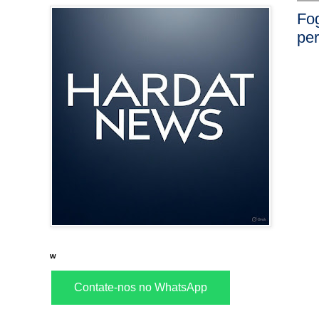
Fog
per
w
Contate-nos no WhatsApp