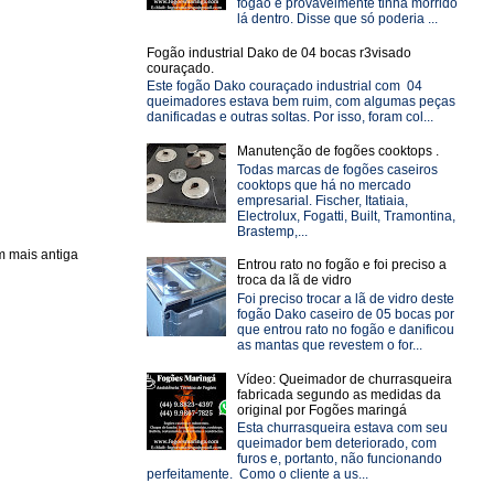
fogão e provavelmente tinha morrido
lá dentro. Disse que só poderia ...
Fogão industrial Dako de 04 bocas r3visado
couraçado.
Este fogão Dako couraçado industrial com 04
queimadores estava bem ruim, com algumas peças
danificadas e outras soltas. Por isso, foram col...
Manutenção de fogões cooktops .
Todas marcas de fogões caseiros
cooktops que há no mercado
empresarial. Fischer, Itatiaia,
Electrolux, Fogatti, Built, Tramontina,
Brastemp,...
 mais antiga
Entrou rato no fogão e foi preciso a
troca da lã de vidro
Foi preciso trocar a lã de vidro deste
fogão Dako caseiro de 05 bocas por
que entrou rato no fogão e danificou
as mantas que revestem o for...
Vídeo: Queimador de churrasqueira
fabricada segundo as medidas da
original por Fogões maringá
Esta churrasqueira estava com seu
queimador bem deteriorado, com
furos e, portanto, não funcionando
perfeitamente. Como o cliente a us...