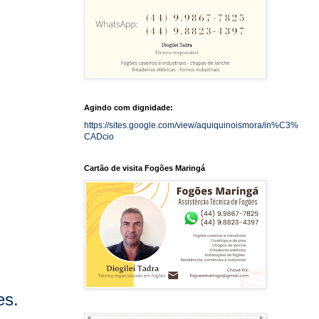
Agindo com dignidade:
https://sites.google.com/view/aquiquinoismora/in%C3%
CADcio
Cartão de visita Fogões Maringá
es.