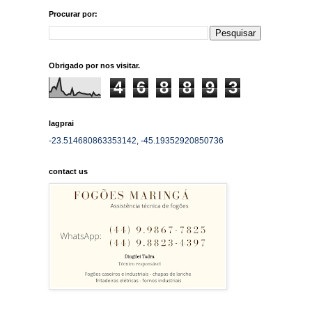
Procurar por:
Obrigado por nos visitar.
4
6
8
8
9
3
lagprai
-23.514680863353142, -45.19352920850736
contact us