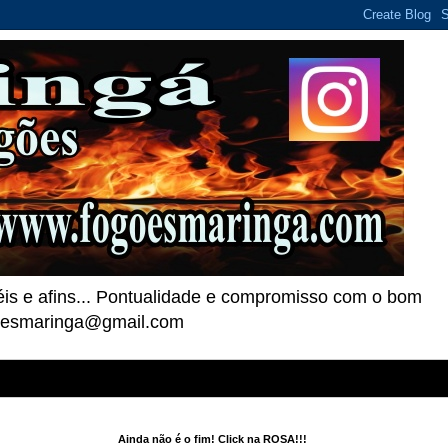
téis e afins... Pontualidade e compromisso com o bom
goesmaringa@gmail.com
Ainda não é o fim! Click na ROSA!!!