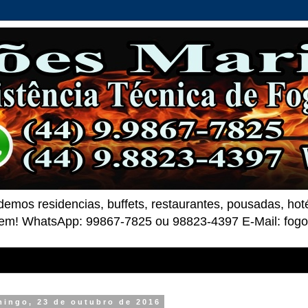
demos residencias, buffets, restaurantes, pousadas, ho
 bem! WhatsApp: 99867-7825 ou 98823-4397 E-Mail: fo
ingo, 23 de outubro de 2016