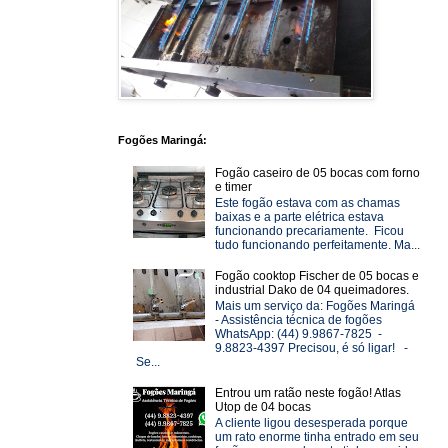
Fogões Maringá:
Fogão caseiro de 05 bocas com forno
e timer
Este fogão estava com as chamas
baixas e a parte elétrica estava
funcionando precariamente. Ficou
tudo funcionando perfeitamente. Ma...
Fogão cooktop Fischer de 05 bocas e
industrial Dako de 04 queimadores.
Mais um serviço da: Fogões Maringá
- Assistência técnica de fogões
WhatsApp: (44) 9.9867-7825 -
9.8823-4397 Precisou, é só ligar! -
Se...
Entrou um ratão neste fogão! Atlas
Utop de 04 bocas
A cliente ligou desesperada porque
um rato enorme tinha entrado em seu