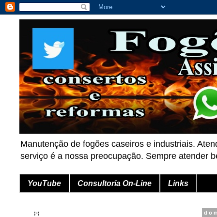
Manutenção de fogões caseiros e industriais. Aten
serviço é a nossa preocupação. Sempre atender
YouTube
Consultoria On-Line
Links
;-;
dom