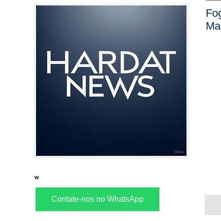
Fog
Ma
w
Contate-nos no WhatsApp