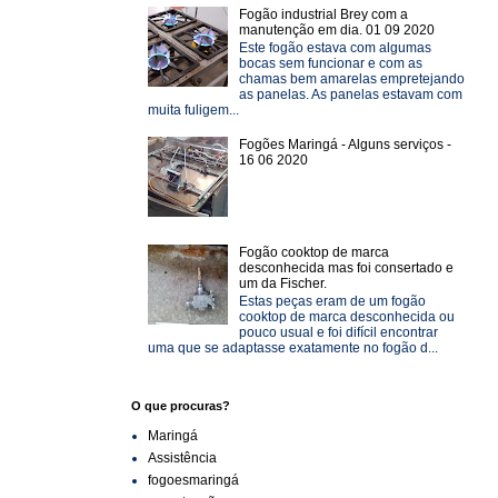
Fogão industrial Brey com a
manutenção em dia. 01 09 2020
Este fogão estava com algumas
bocas sem funcionar e com as
chamas bem amarelas empretejando
as panelas. As panelas estavam com
muita fuligem...
Fogões Maringá - Alguns serviços -
16 06 2020
Fogão cooktop de marca
desconhecida mas foi consertado e
um da Fischer.
Estas peças eram de um fogão
cooktop de marca desconhecida ou
pouco usual e foi difícil encontrar
uma que se adaptasse exatamente no fogão d...
O que procuras?
Maringá
Assistência
fogoesmaringá