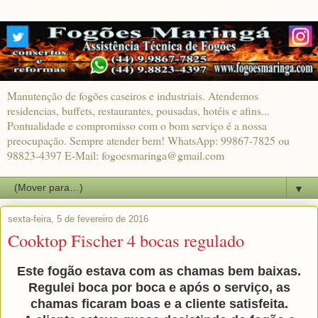
Manutenção de fogões caseiros e industriais. Atendemos
residencias, buffets, restaurantes, pousadas, hotéis e afins...
Pontualidade e compromisso com o bom serviço é a nossa
preocupação. Sempre atender bem! WhatsApp: 99867-7825 ou
98823-4397 E-Mail: fogoesmaringa@gmail.com
▼
sexta-feira, 5 de fevereiro de 2016
Cooktop Fischer 4 bocas regulado
Este fogão estava com as chamas bem baixas.
Regulei boca por boca e após o serviço, as
chamas ficaram boas e a cliente satisfeita.