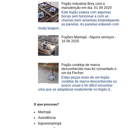
Fogão industrial Brey com a
manutenção em dia. 01 09 2020
Este fogão estava com algumas
bocas sem funcionar e com as
chamas bem amarelas empretejando
as panelas. As panelas estavam com
muita fuligem...
Fogões Maringá - Alguns serviços -
16 06 2020
Fogão cooktop de marca
desconhecida mas foi consertado e
um da Fischer.
Estas peças eram de um fogão
cooktop de marca desconhecida ou
pouco usual e foi difícil encontrar
uma que se adaptasse exatamente no fogão d...
O que procuras?
Maringá
Assistência
fogoesmaringá