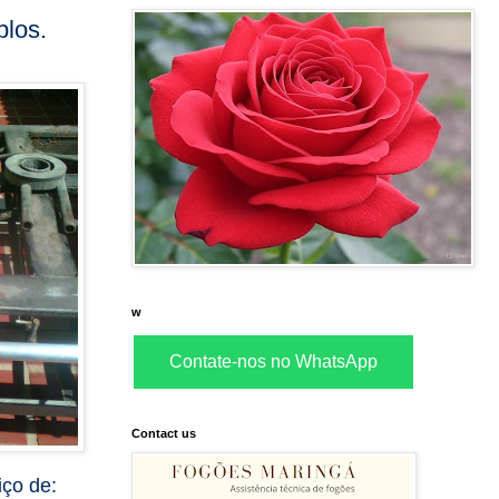
plos.
w
Contate-nos no WhatsApp
Contact us
iço de: