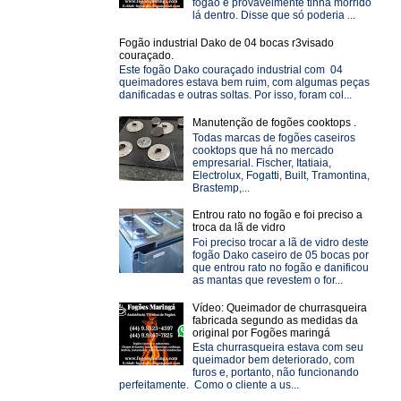
fogão e provavelmente tinha morrido
lá dentro. Disse que só poderia ...
Fogão industrial Dako de 04 bocas r3visado
couraçado.
Este fogão Dako couraçado industrial com 04
queimadores estava bem ruim, com algumas peças
danificadas e outras soltas. Por isso, foram col...
Manutenção de fogões cooktops .
Todas marcas de fogões caseiros
cooktops que há no mercado
empresarial. Fischer, Itatiaia,
Electrolux, Fogatti, Built, Tramontina,
Brastemp,...
Entrou rato no fogão e foi preciso a
troca da lã de vidro
Foi preciso trocar a lã de vidro deste
fogão Dako caseiro de 05 bocas por
que entrou rato no fogão e danificou
as mantas que revestem o for...
Vídeo: Queimador de churrasqueira
fabricada segundo as medidas da
original por Fogões maringá
Esta churrasqueira estava com seu
queimador bem deteriorado, com
furos e, portanto, não funcionando
perfeitamente. Como o cliente a us...