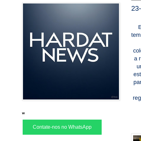
23-
E
tem
co
a 
u
es
pa
reg
w
Contate-nos no WhatsApp