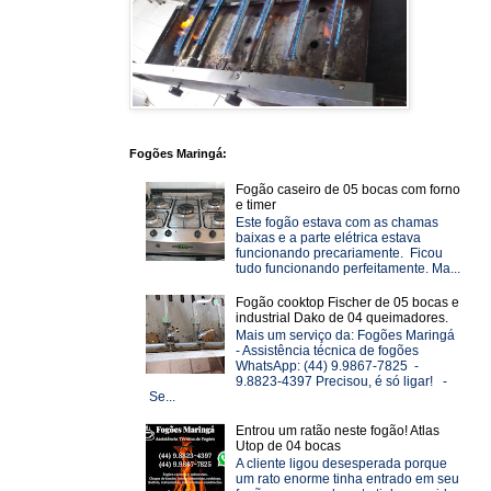
Fogões Maringá:
Fogão caseiro de 05 bocas com forno
e timer
Este fogão estava com as chamas
baixas e a parte elétrica estava
funcionando precariamente. Ficou
tudo funcionando perfeitamente. Ma...
Fogão cooktop Fischer de 05 bocas e
industrial Dako de 04 queimadores.
Mais um serviço da: Fogões Maringá
- Assistência técnica de fogões
WhatsApp: (44) 9.9867-7825 -
9.8823-4397 Precisou, é só ligar! -
Se...
Entrou um ratão neste fogão! Atlas
Utop de 04 bocas
A cliente ligou desesperada porque
um rato enorme tinha entrado em seu