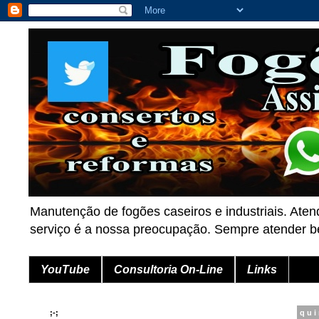
Manutenção de fogões caseiros e industriais. Aten
serviço é a nossa preocupação. Sempre atender
YouTube
Consultoria On-Line
Links
;-;
qui