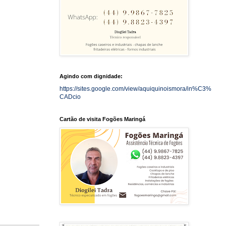
Agindo com dignidade:
https://sites.google.com/view/aquiquinoismora/in%C3%
CADcio
Cartão de visita Fogões Maringá