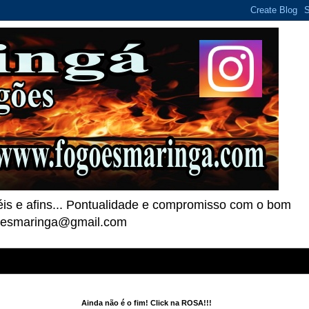
téis e afins... Pontualidade e compromisso com o bom
goesmaringa@gmail.com
Ainda não é o fim! Click na ROSA!!!