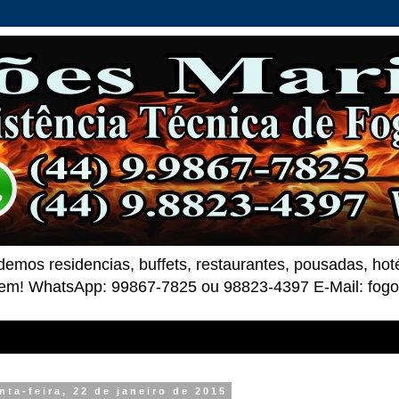
demos residencias, buffets, restaurantes, pousadas, ho
 bem! WhatsApp: 99867-7825 ou 98823-4397 E-Mail: fo
nta-feira, 22 de janeiro de 2015