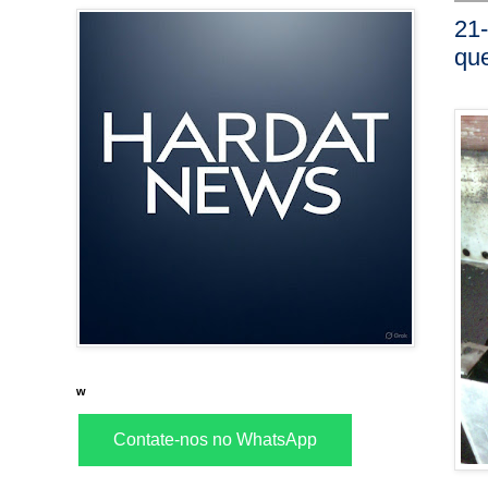
21-
qu
w
Contate-nos no WhatsApp