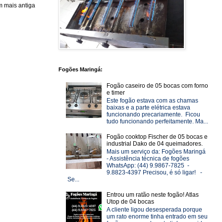
 mais antiga
Fogões Maringá:
Fogão caseiro de 05 bocas com forno
e timer
Este fogão estava com as chamas
baixas e a parte elétrica estava
funcionando precariamente. Ficou
tudo funcionando perfeitamente. Ma...
Fogão cooktop Fischer de 05 bocas e
industrial Dako de 04 queimadores.
Mais um serviço da: Fogões Maringá
- Assistência técnica de fogões
WhatsApp: (44) 9.9867-7825 -
9.8823-4397 Precisou, é só ligar! -
Se...
Entrou um ratão neste fogão! Atlas
Utop de 04 bocas
A cliente ligou desesperada porque
um rato enorme tinha entrado em seu