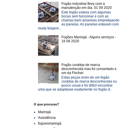
Fogão industrial Brey com a
manutenção em dia. 01 09 2020
Este fogão estava com algumas
bocas sem funcionar e com as
chamas bem amarelas empretejando
as panelas. As panelas estavam com
muita fuligem...
Fogões Maringá - Alguns serviços -
16 06 2020
Fogão cooktop de marca
desconhecida mas foi consertado e
um da Fischer.
Estas peças eram de um fogão
cooktop de marca desconhecida ou
pouco usual e foi difícil encontrar
uma que se adaptasse exatamente no fogão d...
O que procuras?
Maringá
Assistência
fogoesmaringá