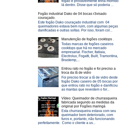
fogão e provavelmente tinha morrido
lá dentro. Disse que só poderia ...
Fogão industrial Dako de 04 bocas r3visado
couraçado.
Este fogão Dako couraçado industrial com 04
queimadores estava bem ruim, com algumas peças
danificadas e outras soltas. Por isso, foram col...
Manutenção de fogões cooktops .
Todas marcas de fogões caseiros
cooktops que há no mercado
empresarial. Fischer, Itatiaia,
Electrolux, Fogatti, Built, Tramontina,
Brastemp,...
Entrou rato no fogão e foi preciso a
troca da lã de vidro
Foi preciso trocar a lã de vidro deste
fogão Dako caseiro de 05 bocas por
que entrou rato no fogão e danificou
as mantas que revestem o for...
Vídeo: Queimador de churrasqueira
fabricada segundo as medidas da
original por Fogões maringá
Esta churrasqueira estava com seu
queimador bem deteriorado, com
furos e, portanto, não funcionando
perfeitamente. Como o cliente a us...