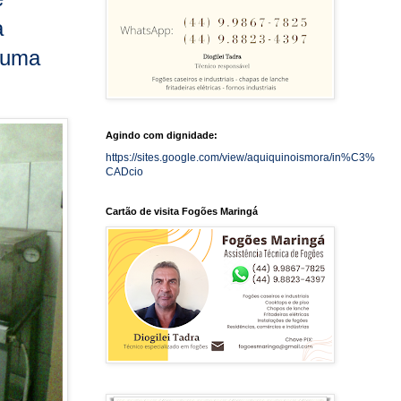
a
 uma
Agindo com dignidade:
https://sites.google.com/view/aquiquinoismora/in%C3%
CADcio
Cartão de visita Fogões Maringá