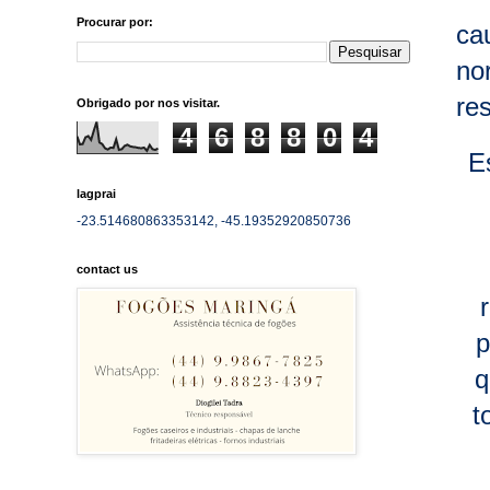
Procurar por:
ca
no
re
Obrigado por nos visitar.
4
6
8
8
0
4
E
lagprai
-23.514680863353142, -45.19352920850736
contact us
p
q
t