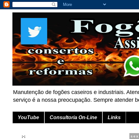
Manutenção de fogões caseiros e industriais. Aten
serviço é a nossa preocupação. Sempre atender
YouTube
Consultoria On-Line
Links
;-;
sex