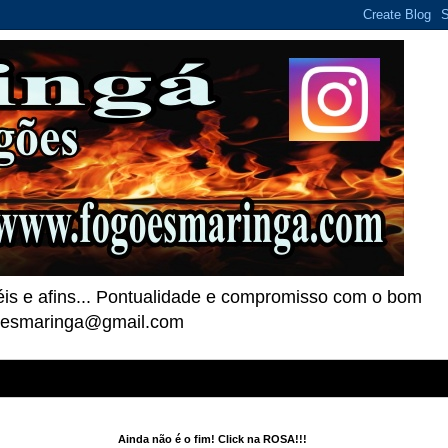
téis e afins... Pontualidade e compromisso com o bom
goesmaringa@gmail.com
Ainda não é o fim! Click na ROSA!!!