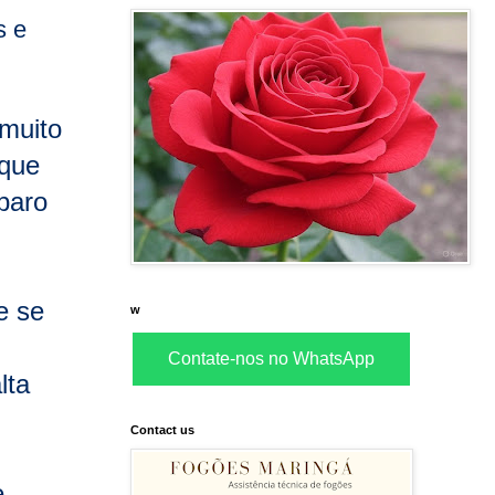
s e
 muito
 que
paro
e se
w
Contate-nos no WhatsApp
lta
Contact us
e