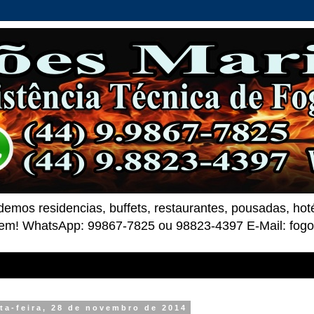
demos residencias, buffets, restaurantes, pousadas, ho
 bem! WhatsApp: 99867-7825 ou 98823-4397 E-Mail: fo
ta-feira, 28 de novembro de 2014